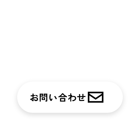
印刷からデジタル、プロモーションまで
スプリントがあなたの「困った」を解決しま
す。
お気軽にご連絡ください！
TEL.092‐806‐5708
お問い合わせ