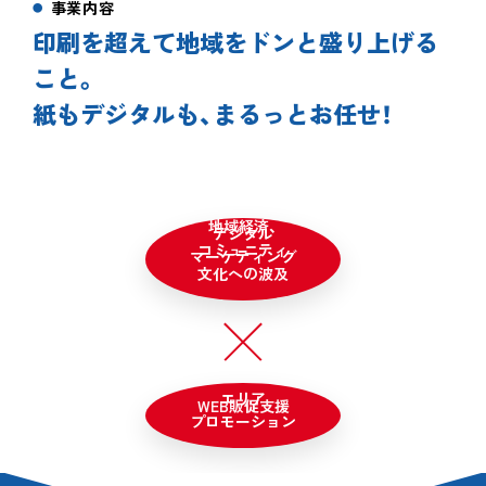
事業内容
印刷を超えて地域をドンと盛り上げる
こと。
紙もデジタルも、まるっとお任せ！
地域経済、
デジタル
コミュニティ
マーケティング
文化への波及
エリア
WEB販促支援
プロモーション