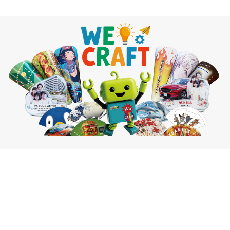
ホーム
私たちの強み
事業内容
実績紹介
実績紹介
“できること”より、
WE CRAFT
“やってきたこと”を。