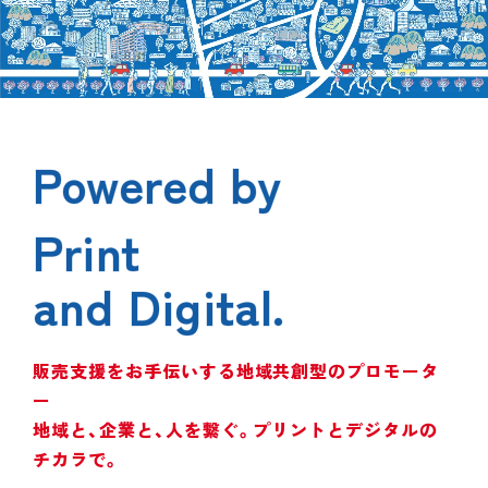
Powered by
Powered by
Print
Print
and Digital.
and Digital.
Powered by Print and Digital.
販売支援をお手伝いする地域共創型のプロモータ
ー
地域と、企業と、人を繋ぐ。プリントとデジタルの
チカラで。