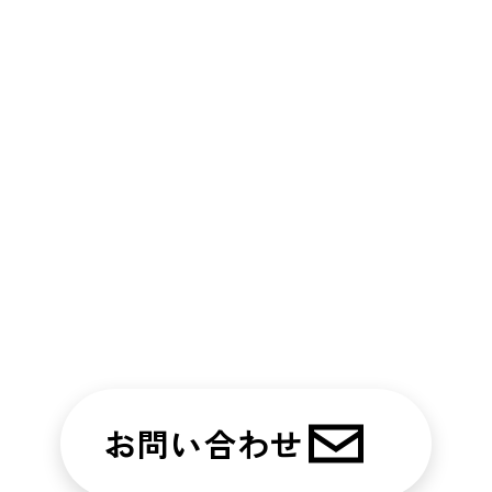
お問い合わせ
ご質問・ご相談、大歓迎です！
印刷からデジタル、プロモーションまで
スプリントがあなたの「困った」を解決しま
す。
お気軽にご連絡ください！
TEL.092‐806‐5708
お問い合わせ